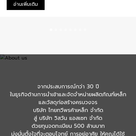
ทรีเว่ พระราม 2 - เอกชัย ร่วมสร้างโอกาสใหม่ให้กับ
อ่านเพิ่มเติม
คนในพื้นที่ ด้วยแคมเปญพิเศษ “ซื้อบ้าน แถม
มอเตอร์ไซค์” จับมือร้านพันธมิตรในชุมชน มอบความ
คุ้มค่าให้กับผู้ที่กำลังมองหาบ้านที่ตอบโจทย์การใช้ชีวิต
จริงในย่าน "เอกชัย" แคมเปญนี้สะท้อนถึงความตั้งใจ
ของทรีเว่ในการ เข้าใจและสนับสนุนไลฟ์สไตล์ของ
คนในพื้นที่ ไม่ว่าจะเป็นเรื่องการเดินทาง การใช้ชีวิต
หรือความสะดวกสบายในทุกวัน พร้อมเพิ่มความมั่นใจ
ให้ลูกค้า ด้วยการร่วมมือกับร้านมอเตอร์ไซค์ท้องถิ่น
'นาวากิจ มอเตอร์' บ้านคุณภาพพร้อมของแถมที่ใช้ได้
จริงแบบนี้ มีให้เฉพาะผู้ที่จองและโอนภายใน 31
จากประสบการณ์กว่า 30 ปี
กรกฎาคม 2568 เท่านั้น ลงทะเบียนรับสิทธิพิเศษ ได้ที่
ในธุรกิจด้านการนำเข้าและจัดจำหน่ายผลิตภัณฑ์เหล็ก
คลิก ! แผนที่โครงการ สอบถามข้อมูลเติมได้ที่ โทร.
และวัสดุก่อสร้างครบวงจร
088-999-7355 LINE Official Account
บริษัท ไทยทวีพรค้าเหล็ก จำกัด
สู่ บริษัท วิสวัน แอสเซท จำกัด
ด้วยทุนจดทะเบียน 500 ล้านบาท
มุ่งมั่นตั้งใจที่จะตอบโจทย์ การอยู่อาศัย ให้คุณได้ใช้