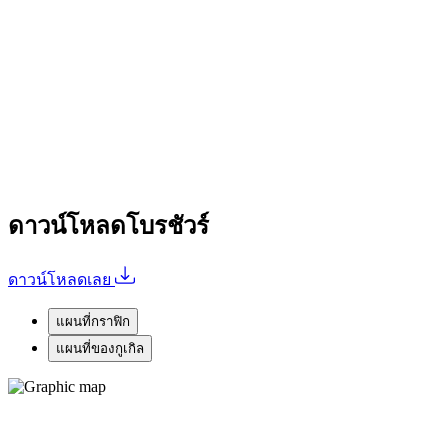
พบกับ... คุณภาพชีวิตที่คุณเลือกได้
พรีเมียมทาวน์โฮมคุณภาพ ฟังก์ชั่นครบ บนทำเลที่ดีที่สุด ใส่ใจ
ในคุณภาพของการอยู่อาศัย ทุกตารางนิ้ว ด้วยสังคมคุณภาพ
เพียง 109 ครอบครัวเท่านั้น พร้อมกับพื้นที่สีเขียวขนาดใหญ่ กว่า
2 ไร่ ความสุขในบรรยากาศที่ลงตัว ที่สุดแห่งความส่วนตัว
ดาวน์โหลดโบรชัวร์
ดาวน์โหลดเลย
แผนที่กราฟิก
แผนที่ของกูเกิล