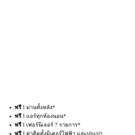
พรีเมียมทาวน์โฮมคุณภาพ สไตล์อังกฤษ
เอกสิทธิ์เพียง 109 ครอบครัว
ราคาพิเศษ เริ่ม 2.59 ล้าน*
ลงทะเบียนผ่านเว็ปไซต์
รับส่วนลดสูงสุด 300,000 บ.*
ฟรี !
ม่านทั้งหลัง*
ฟรี !
แอร์ทุกห้องนอน*
ฟรี !
เฟอร์นิเจอร์ 7 รายการ*
ฟรี !
ค่าติดตั้งมิเตอร์ไฟฟ้า และประปา